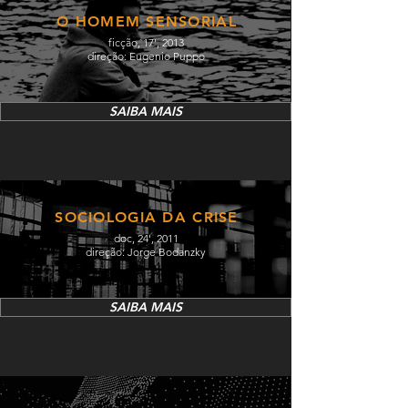
O HOMEM SENSORIAL
ficção, 17', 2013
direção: Eugenio Puppo
SAIBA MAIS
SOCIOLOGIA DA CRISE
doc, 24', 2011
direção: Jorge Bodanzky
SAIBA MAIS