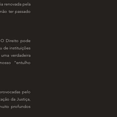
ia renovada pela
 não ter passado
. O Direito pode
ou de instituições
e uma verdadeira
nosso “entulho
 provocadas pelo
zação da Justiça,
muito profundos