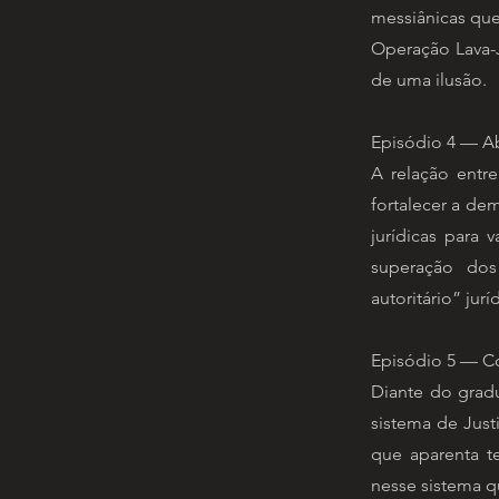
messiânicas que
Operação Lava-J
de uma ilusão.
Episódio 4 — A
A relação entr
fortalecer a dem
jurídicas para 
superação dos
autoritário” jurí
Episódio 5 — C
Diante do gradu
sistema de Just
que aparenta t
nesse sistema q