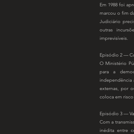
Em 1988 foi ap
marcou o fim da 
Judiciário prec
outras incursõ
imprevisíveis.
Episódio 2 — C
O Ministério P
para a democ
independência a
externas, por o
coloca em risco
Episódio 3 — V
Com a transmiss
inédita entre 