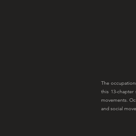
The occupations
this 13-chapter 
movements. Occu
and social movem