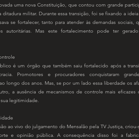
rovada uma nova Constituição, que contou com grande partic
ditadura militar. Durante essa transição, foi se fixando a ide
isava se fortalecer, tanto para atender às demandas sociais, 
es autoritárias. Mas este fortalecimento pode ter gerad
ontrole
úblico é um órgão que também saiu fortalecido após a trans
racia. Promotores e procuradores conquistaram gran
o longo dos anos. Mas, se por um lado essa liberdade os af
utro, a ausência de mecanismos de controle mais eficazes d
 sua legitimidade.
aidade
ão ao vivo do julgamento do Mensalão pela TV Justiça, criou
corte e opinião pública. A consequência disso foi a fabric