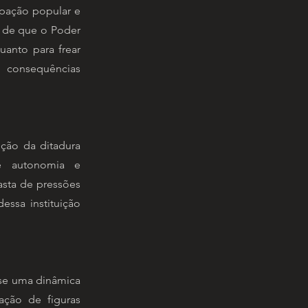
ipação popular e
ia de que o Poder
quanto para frear
o consequências
ição da ditadura
de autonomia e
asta de pressões
essa instituição
-se uma dinâmica
ação de figuras