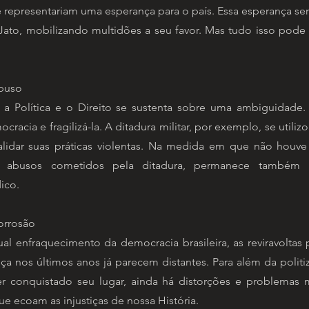
 representariam uma esperança para o país. Essa esperança ser
ato, mobilizando multidões a seu favor. Mas tudo isso pode
buso
e a Política e o Direito se sustenta sobre uma ambiguidade
ocracia e fragilizá-la. A ditadura militar, por exemplo, se utiliz
validar suas práticas violentas. Na medida em que não houv
 abusos cometidos pela ditadura, permanece também 
dico.
orrosão
al enfraquecimento da democracia brasileira, as reviravoltas
iça nos últimos anos já parecem distantes. Para além da politi
er conquistado seu lugar, ainda há distorções e problemas 
ue ecoam as injustiças de nossa História.